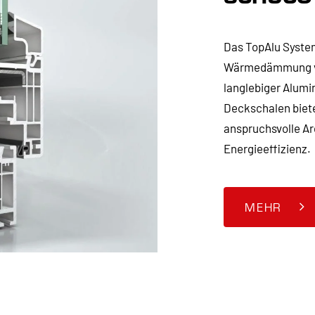
Das TopAlu System
Wärmedämmung von
langlebiger Alum
Deckschalen bieten
anspruchsvolle Ar
Energieeffizienz.
MEHR