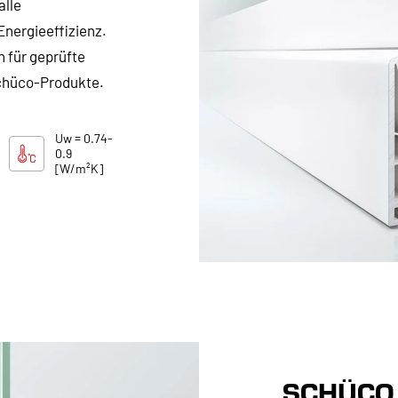
alle
Energieeffizienz.
für geprüfte
chüco-Produkte.
Uw = 0.74-
0.9
[W/m²K]
SCHÜCO