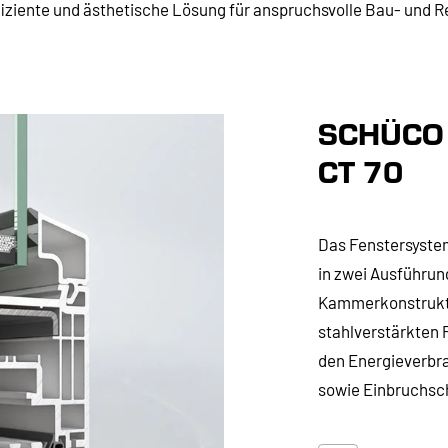
fiziente und ästhetische Lösung für anspruchsvolle Bau- und 
SCHÜCO
CT 70
Das Fenstersystem
in zwei Ausführun
Kammerkonstrukti
stahlverstärkten P
den Energieverbra
sowie Einbruchsch