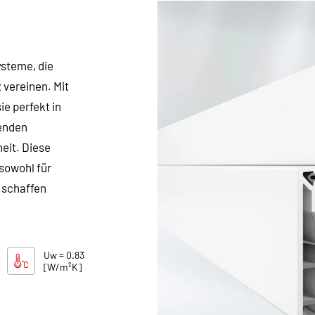
ysteme, die
 vereinen. Mit
e perfekt in
genden
eit. Diese
sowohl für
 schaffen
Uw = 0.83
[W/m²K]