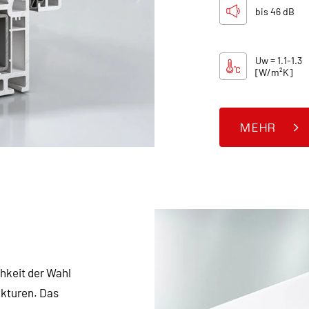
bis 46 dB
Uw = 1.1-1.3
[W/m²K]
MEHR
hkeit der Wahl
kturen. Das