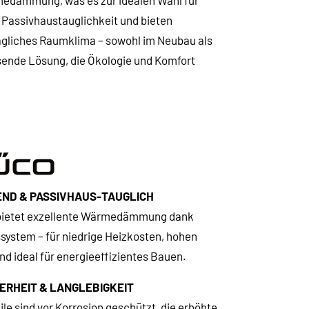
medämmung, was es zur idealen Wahl für
 Passivhaustauglichkeit und bieten
agliches Raumklima – sowohl im Neubau als
sende Lösung, die Ökologie und Komfort
ND & PASSIVHAUS-TAUGLICH
 bietet exzellente Wärmedämmung dank
system – für niedrige Heizkosten, hohen
 ideal für energieeffizientes Bauen.
ERHEIT & LANGLEBIGKEIT
le sind vor Korrosion geschützt, die erhöhte