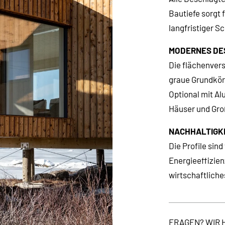
Bautiefe sorgt f
langfristiger S
MODERNES DES
Die flächenvers
graue Grundkör
Optional mit Alu
Häuser und Gro
NACHHALTIGK
Die Profile sin
Energieeffizien
wirtschaftliche