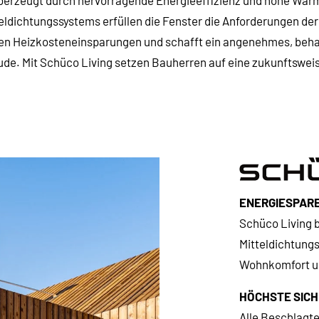
̈berzeugt durch hervorragende Energieeffizienz und hohe Wär
ldichtungssystems erfüllen die Fenster die Anforderungen der
aren Heizkosteneinsparungen und schafft ein angenehmes, beh
de. Mit Schüco Living setzen Bauherren auf eine zukunftswei
ENERGIESPARE
Schüco Living
Mitteldichtungs
Wohnkomfort und
HÖCHSTE SICH
Alle Beschlagtei